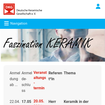
Navigation
Veranst
Anmel
Anmel
Referen
Thema
altungs
dung
de-
t*in
-
ab ...
schlu
termin
ss
20.05.
22.04.
17.05
Herr
Keramik in der