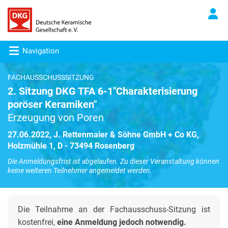
Navigation
FACHAUSSCHUSSSITZUNG
2. Sitzung DKG TFA 6-1"Charakterisierung
poröser Keramiken"
Erzeugung von Poren
27.06.2022, J. Rettenmaier & Söhne GmbH + Co KG,
Holzmühle 1, D - 73494 Rosenberg
Die Anmeldungsfrist ist abgelaufen. Zu dieser Veranstaltung können
keine weiteren Teilnehmer angemeldet werden.
Die Teilnahme an der Fachausschuss-Sitzung ist
kostenfrei,
eine Anmeldung jedoch notwendig.