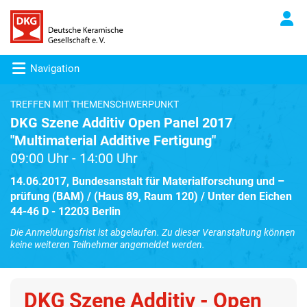
Navigation
TREFFEN MIT THEMENSCHWERPUNKT
DKG Szene Additiv Open Panel 2017
"Multimaterial Additive Fertigung"
09:00 Uhr - 14:00 Uhr
14.06.2017, Bundesanstalt für Materialforschung und –
prüfung (BAM) / (Haus 89, Raum 120) / Unter den Eichen
44-46 D - 12203 Berlin
Die Anmeldungsfrist ist abgelaufen. Zu dieser Veranstaltung können
keine weiteren Teilnehmer angemeldet werden.
DKG Szene Additiv - Open