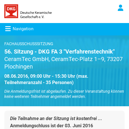
Navigation
FACHAUSSCHUSSSITZUNG
56. Sitzung - DKG FA 3 "Verfahrenstechnik"
CeramTec GmbH, CeramTec-Platz 1–9, 73207
Plochingen
08.06.2016, 09:00 Uhr - 15:30 Uhr (max.
Teilnehmeranzahl - 35 Personen)
Die Anmeldungsfrist ist abgelaufen. Zu dieser Veranstaltung können
keine weiteren Teilnehmer angemeldet werden.
Die Teilnahme an der Sitzung ist kostenfrei ...
Anmeldungschluss ist der 03. Juni 2016