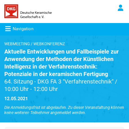
Navigation
WEBMEETING / WEBKONFERENZ
Aktuelle Entwicklungen und Fallbeispiele zur
Anwendung der Methoden der Künstlichen
Intelligenz in der Verfahrenstechnik:
Potenziale in der keramischen Fertigung
64. Sitzung - DKG FA 3 "Verfahrenstechnik" /
10:00 Uhr - 12:00 Uhr
12.05.2021
Die Anmeldungsfrist ist abgelaufen. Zu dieser Veranstaltung können
keine weiteren Teilnehmer angemeldet werden.