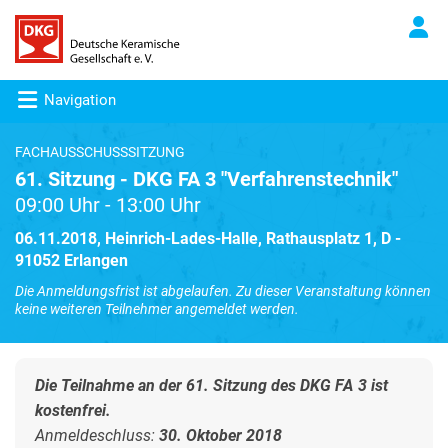
Navigation
FACHAUSSCHUSSSITZUNG
61. Sitzung - DKG FA 3 "Verfahrenstechnik"
09:00 Uhr - 13:00 Uhr
06.11.2018, Heinrich-Lades-Halle, Rathausplatz 1, D -
91052 Erlangen
Die Anmeldungsfrist ist abgelaufen. Zu dieser Veranstaltung können
keine weiteren Teilnehmer angemeldet werden.
Die Teilnahme an der 61. Sitzung des DKG FA 3 ist
kostenfrei.
Anmeldeschluss:
30. Oktober 2018