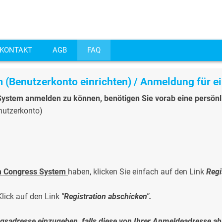
KONTAKT
AGB
FAQ
em
(Benutzerkonto einrichten)
/ Anmeldung für ei
ystem anmelden zu können, benötigen Sie vorab eine persönli
enutzerkonto)
m Congress System
haben, klicken Sie einfach auf den Link
Regi
lick auf den Link
"Registration abschicken".
ngsadresse einzugeben, falls diese von Ihrer Anmeldeadresse ab