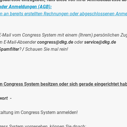
nder Anmeldungen (AGB):
en an bereits erstellten Rechnungen oder abgeschlossenen An
e E-Mail vom Congress System mit einem (Ihrem) persönlichen Zu
em E-Mail-Absender
congress@dkg.de
oder
service@dkg.de
Spamfilter
?
/
Schauen Sie mal rein!
im Congress System besitzen oder sich gerade eingerichtet ha
wort -
staltung im Congress System anmelden!
ress System vorgesehen, können Sie dnach: