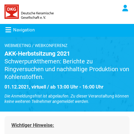
Navigation
WEBMEETING / WEBKONFERENZ
AKK-Herbstsitzung 2021
Schwerpunktthemen: Berichte zu
Ringversuchen und nachhaltige Produktion von
Kohlenstoffen.
01.12.2021, virtuell / ab 13:00 Uhr - 16:00 Uhr
Die Anmeldungsfrist ist abgelaufen. Zu dieser Veranstaltung können
keine weiteren Teilnehmer angemeldet werden.
Wichtiger Hinweise: